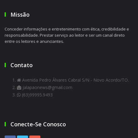
Missão
Conceder informações e entretenimento com ética, credibilidade e
responsabilidade. Prestar serviço ao leitor e ser um canal direto
entre os leitores e anunciantes.
Contato
Avenida Pedro Álvares Cabral S/N - Novo Acordo/TO.
jalapaonews@gmail.com
(63)99995.9493
Conecte-Se Conosco