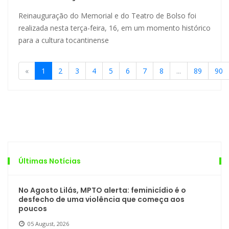
Reinauguração do Memorial e do Teatro de Bolso foi
realizada nesta terça-feira, 16, em um momento histórico
para a cultura tocantinense
«
1
2
3
4
5
6
7
8
...
89
90
Últimas Notícias
No Agosto Lilás, MPTO alerta: feminicídio é o
desfecho de uma violência que começa aos
poucos
05 August, 2026