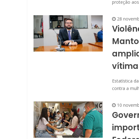
proteção aos 
28 novemb
Violên
Mantoa
amplia
vítima
Estatística d
contra a mul
10 novemb
Gover
impor