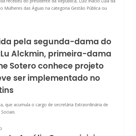
da recebeu do presidente da República, Luiz Inácio Lula da
mio Mulheres das Águas na categoria Gestão Pública ou
ida pela segunda-dama do
, Lu Alckmin, primeira-dama
e Sotero conhece projeto
eve ser implementado no
tins
, que acumula o cargo de secretária Extraordinária de
 Sociais
o