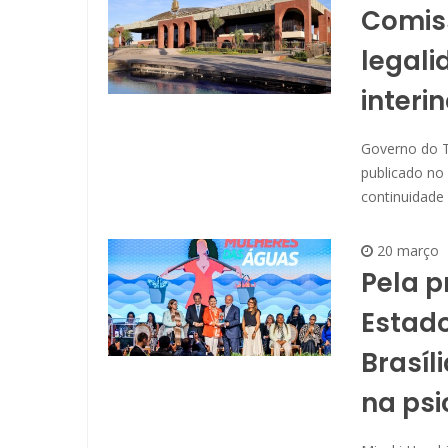
Comiss
legali
interi
Governo do T
publicado no
continuidade
20 março
Pela p
Estado
Brasíl
na psi