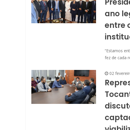
Presid
ano le
entre 
instit
“Estamos ent
fez de cada 
02 fevereir
Repre
Tocant
discut
capta
viabil