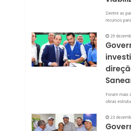
Dentre as pau
recursos para
29 dezemb
Govern
inves
direçã
Sanea
Foram mais d
obras estrut
23 dezemb
Gover