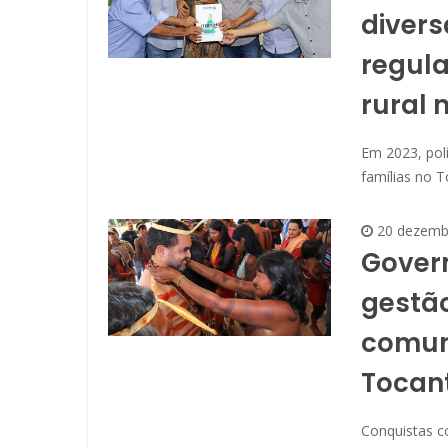
divers
regula
rural 
Em 2023, polí
famílias no T
20 dezemb
Gover
gestão
comuni
Tocan
Conquistas co