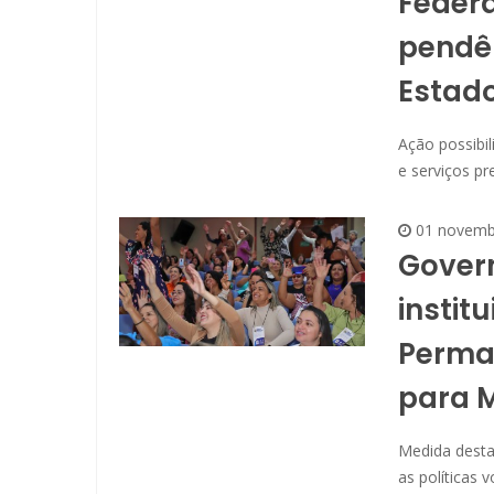
Federa
pendên
Estado
Ação possibi
e serviços pr
01 novemb
Gover
instit
Perman
para 
Medida desta
as políticas 