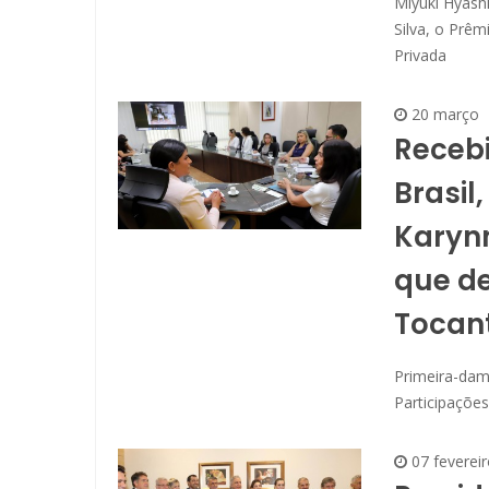
Miyuki Hyashi
Silva, o Prê
Privada
20 março
Receb
Brasil
Karynn
que d
Tocan
Primeira-dama
Participações
07 fevereir