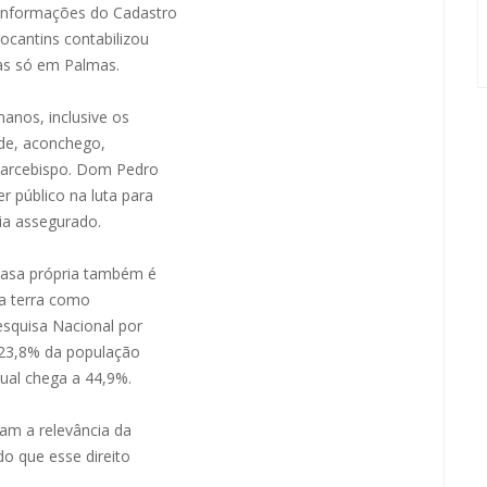
nformações do Cadastro
cantins contabilizou
as só em Palmas.
manos, inclusive os
ade, aconchego,
o arcebispo. Dom Pedro
r público na luta para
ia assegurado.
 casa própria também é
a terra como
esquisa Nacional por
 23,8% da população
tual chega a 44,9%.
ram a relevância da
o que esse direito