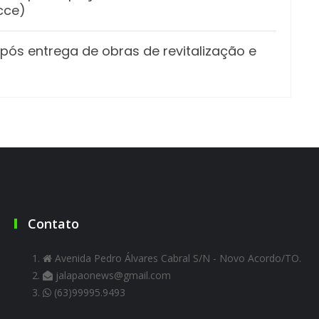
cce)
pós entrega de obras de revitalização e
Contato
Avenida Pedro Álvares Cabral S/N - Novo Acordo/TO.
jalapaonews@gmail.com
(63)99995.9493