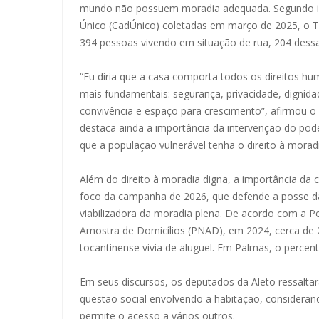
mundo não possuem moradia adequada. Segundo i
Único (CadÚnico) coletadas em março de 2025, o To
394 pessoas vivendo em situação de rua, 204 dess
“Eu diria que a casa comporta todos os direitos hu
mais fundamentais: segurança, privacidade, dignid
convivência e espaço para crescimento”, afirmou 
destaca ainda a importância da intervenção do pode
que a população vulnerável tenha o direito à morad
Além do direito à moradia digna, a importância da
foco da campanha de 2026, que defende a posse d
viabilizadora da moradia plena. De acordo com a P
Amostra de Domicílios (PNAD), em 2024, cerca de
tocantinense vivia de aluguel. Em Palmas, o percen
Em seus discursos, os deputados da Aleto ressalta
questão social envolvendo a habitação, considerand
permite o acesso a vários outros.