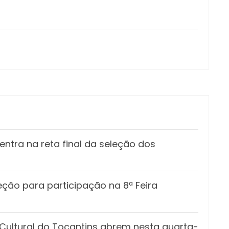
ntra na reta final da seleção dos
eção para participação na 8ª Feira
o Cultural do Tocantins abrem nesta quarta-