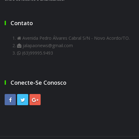
Contato
Avenida Pedro Álvares Cabral S/N - Novo Acordo/TO.
jalapaonews@gmail.com
(63)99995.9493
Conecte-Se Conosco