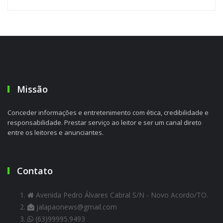
Missão
Conceder informações e entretenimento com ética, credibilidade e
responsabilidade. Prestar serviço ao leitor e ser um canal direto
entre os leitores e anunciantes.
Contato
Avenida Pedro Álvares Cabral S/N - Novo Acordo/TO.
jalapaonews@gmail.com
(63)99995.9493