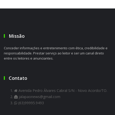
Missão
Conceder informações e entretenimento com ética, credibilidade e
responsabilidade. Prestar serviço ao leitor e ser um canal direto
entre os leitores e anunciantes.
Contato
Avenida Pedro Álvares Cabral S/N - Novo Acordo/TO.
jalapaonews@gmail.com
(63)99995.9493