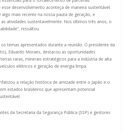
s essenciais para o fortalecimento de parcerias
 esse desenvolvimento aconteça de maneira sustentável.
é algo mais recente na nossa pauta de geração, e
 as atividades sustentavelmente. Nos últimos três anos, o
bilidade”, ressaltou.
 os temas apresentados durante a reunião. O presidente da
to), Eduardo Moraes, destacou as oportunidades
rras raras, minerais estratégicos para a indústria de alta
eículos elétricos e geração de energia limpa.
atizou a relação histórica de amizade entre o Japão e o
 com estados brasileiros que apresentam potencial
ustentável.
tes da Secretaria da Segurança Pública (SSP) e gestores