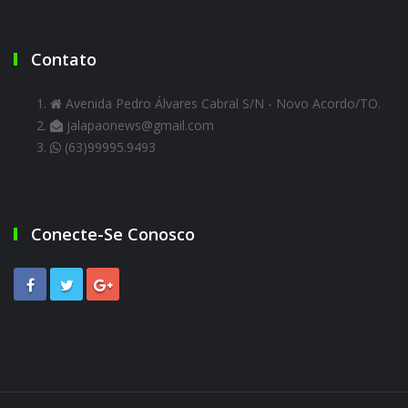
Contato
Avenida Pedro Álvares Cabral S/N - Novo Acordo/TO.
jalapaonews@gmail.com
(63)99995.9493
Conecte-Se Conosco