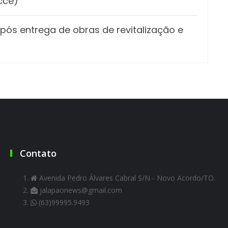
cce)
pós entrega de obras de revitalização e
Contato
Avenida Pedro Álvares Cabral S/N - Novo Acordo/TO.
jalapaonews@gmail.com
(63)99995.9493