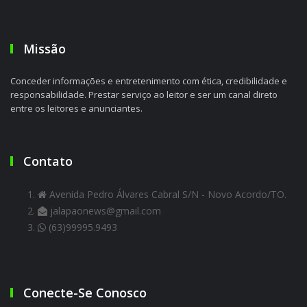
Missão
Conceder informações e entretenimento com ética, credibilidade e
responsabilidade. Prestar serviço ao leitor e ser um canal direto
entre os leitores e anunciantes.
Contato
Avenida Pedro Álvares Cabral S/N - Novo Acordo/TO.
jalapaonews@gmail.com
(63)99995.9493
Conecte-Se Conosco