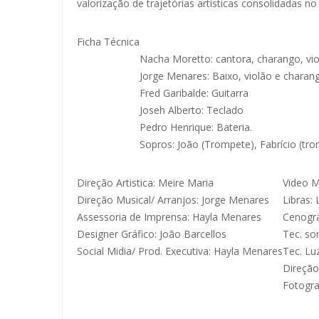
valorização de trajetórias artísticas consolidadas no
Ficha Técnica
Nacha Moretto: cantora, charango, vio
Jorge Menares: Baixo, violão e charan
Fred Garibalde: Guitarra
Joseh Alberto: Teclado
Pedro Henrique: Bateria.
Sopros: João (Trompete), Fabrício (tr
Direção Artistica: Meire Maria
Video M
Direção Musical/ Arranjos: Jorge Menares
Libras:
Assessoria de Imprensa: Hayla Menares
Cenogra
Designer Gráfico: João Barcellos
Tec. s
Social Midia/ Prod. Executiva: Hayla Menares
Tec. Lu
Direção
Fotogra