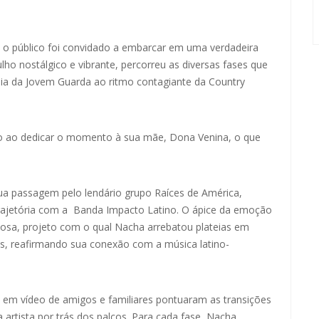
 o público foi convidado a embarcar em uma verdadeira
o nostálgico e vibrante, percorreu as diversas fases que
dia da Jovem Guarda ao ritmo contagiante da Country
o ao dedicar o momento à sua mãe, Dona Venina, o que
ua passagem pelo lendário grupo Raíces de América,
 trajetória com a Banda Impacto Latino. O ápice da emoção
osa, projeto com o qual Nacha arrebatou plateias em
os, reafirmando sua conexão com a música latino-
 em vídeo de amigos e familiares pontuaram as transições
artista por trás dos palcos. Para cada fase, Nacha