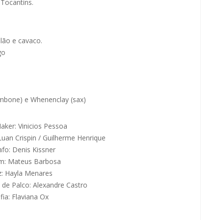
 Tocantins.
lão e cavaco.
go
ombone) e Whenenclay (sax)
aker: Vinicios Pessoa
 Luan Crispin / Guilherme Henrique
fo: Denis Kissner
om: Mateus Barbosa
z: Hayla Menares
 de Palco: Alexandre Castro
fia: Flaviana Ox