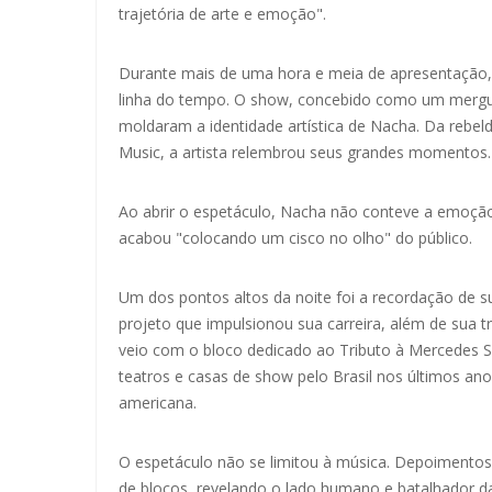
trajetória de arte e emoção".
Durante mais de uma hora e meia de apresentação,
linha do tempo. O show, concebido como um mergulh
moldaram a identidade artística de Nacha. Da rebel
Music, a artista relembrou seus grandes momentos.
Ao abrir o espetáculo, Nacha não conteve a emoçã
acabou "colocando um cisco no olho" do público.
Um dos pontos altos da noite foi a recordação de s
projeto que impulsionou sua carreira, além de sua
veio com o bloco dedicado ao Tributo à Mercedes S
teatros e casas de show pelo Brasil nos últimos an
americana.
O espetáculo não se limitou à música. Depoimentos
de blocos, revelando o lado humano e batalhador da 