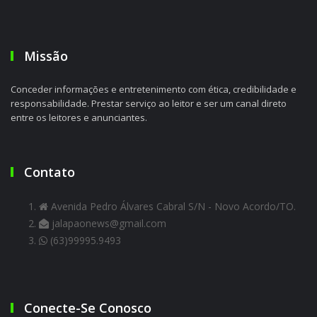
Missão
Conceder informações e entretenimento com ética, credibilidade e
responsabilidade. Prestar serviço ao leitor e ser um canal direto
entre os leitores e anunciantes.
Contato
Avenida Pedro Álvares Cabral S/N - Novo Acordo/TO.
jalapaonews@gmail.com
(63)99995.9493
Conecte-Se Conosco