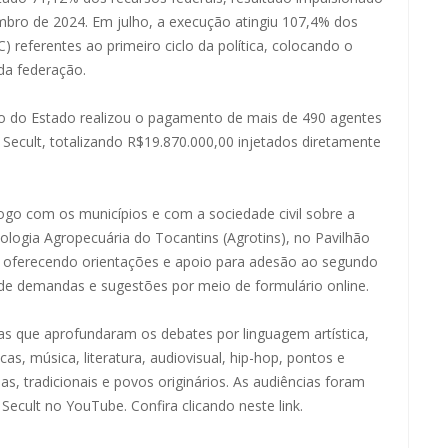
bro de 2024. Em julho, a execução atingiu 107,4% dos
) referentes ao primeiro ciclo da política, colocando o
da federação.
o do Estado realizou o pagamento de mais de 490 agentes
 Secult, totalizando R$19.870.000,00 injetados diretamente
ogo com os municípios e com a sociedade civil sobre a
ologia Agropecuária do Tocantins (Agrotins), no Pavilhão
, oferecendo orientações e apoio para adesão ao segundo
ta de demandas e sugestões por meio de formulário online.
icas que aprofundaram os debates por linguagem artística,
as, música, literatura, audiovisual, hip-hop, pontos e
, tradicionais e povos originários. As audiências foram
da Secult no YouTube.
Confira clicando neste link.