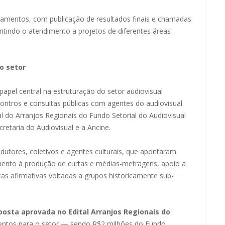
ramentos, com publicação de resultados finais e chamadas
antindo o atendimento a projetos de diferentes áreas
o setor
 papel central na estruturação do setor audiovisual
contros e consultas públicas com agentes do audiovisual
al do Arranjos Regionais do Fundo Setorial do Audiovisual
cretaria do Audiovisual e a Ancine.
odutores, coletivos e agentes culturais, que apontaram
mento à produção de curtas e médias-metragens, apoio a
ticas afirmativas voltadas a grupos historicamente sub-
osta aprovada no Edital Arranjos Regionais do
mentos para o setor — sendo R$2 milhões do Fundo