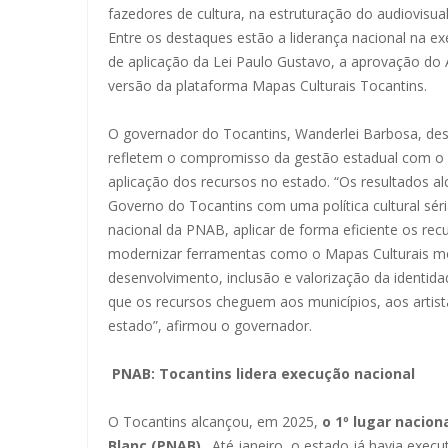
fazedores de cultura, na estruturação do audiovisua
Entre os destaques estão a liderança nacional na exe
de aplicação da Lei Paulo Gustavo, a aprovação do 
versão da plataforma Mapas Culturais Tocantins.
O governador do Tocantins, Wanderlei Barbosa, des
refletem o compromisso da gestão estadual com o for
aplicação dos recursos no estado. “Os resultado
Governo do Tocantins com uma política cultural séri
nacional da PNAB, aplicar de forma eficiente os recu
modernizar ferramentas como o Mapas Culturais mo
desenvolvimento, inclusão e valorização da identid
que os recursos cheguem aos municípios, aos artist
estado”, afirmou o governador.
PNAB: Tocantins lidera execução nacional
O Tocantins alcançou, em 2025,
o 1º lugar nacion
Blanc (PNAB)
. Até janeiro, o estado já havia exec