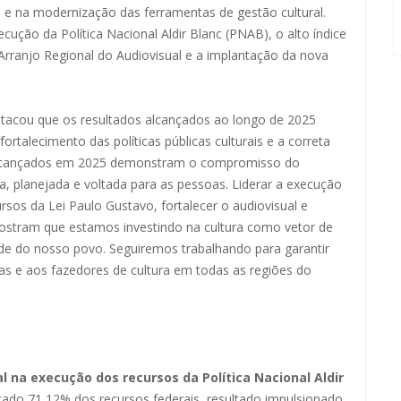
l e na modernização das ferramentas de gestão cultural.
cução da Política Nacional Aldir Blanc (PNAB), o alto índice
Arranjo Regional do Audiovisual e a implantação da nova
tacou que os resultados alcançados ao longo de 2025
talecimento das políticas públicas culturais e a correta
s alcançados em 2025 demonstram o compromisso do
a, planejada e voltada para as pessoas. Liderar a execução
rsos da Lei Paulo Gustavo, fortalecer o audiovisual e
stram que estamos investindo na cultura como vetor de
ade do nosso povo. Seguiremos trabalhando para garantir
as e aos fazedores de cultura em todas as regiões do
al na execução dos recursos da Política Nacional Aldir
utado 71,12% dos recursos federais, resultado impulsionado