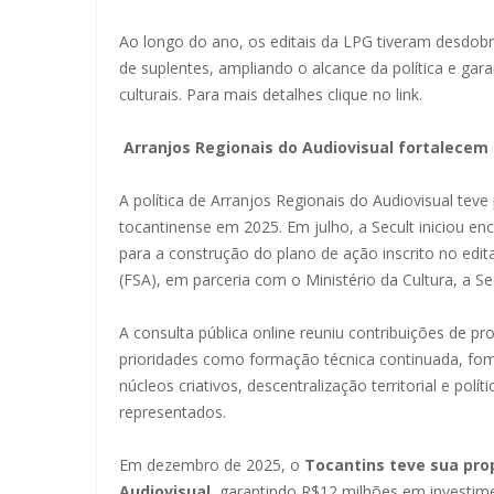
Ao longo do ano, os editais da LPG tiveram desdob
de suplentes, ampliando o alcance da política e gar
culturais. Para mais detalhes
clique no link.
Arranjos Regionais do Audiovisual fortalecem 
A política de Arranjos Regionais do Audiovisual teve
tocantinense em 2025. Em julho, a Secult iniciou en
para a construção do plano de ação inscrito no edit
(FSA), em parceria com o Ministério da Cultura, a Se
A consulta pública online reuniu contribuições de pr
prioridades como formação técnica continuada, fo
núcleos criativos, descentralização territorial e polí
representados.
Em dezembro de 2025, o
Tocantins teve sua prop
Audiovisual
, garantindo R$12 milhões em investi