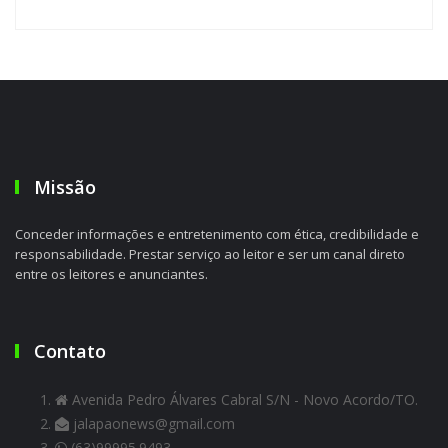
Missão
Conceder informações e entretenimento com ética, credibilidade e
responsabilidade. Prestar serviço ao leitor e ser um canal direto
entre os leitores e anunciantes.
Contato
Avenida Pedro Álvares Cabral S/N - Novo Acordo/TO.
jalapaonews@gmail.com
(63)99995.9493