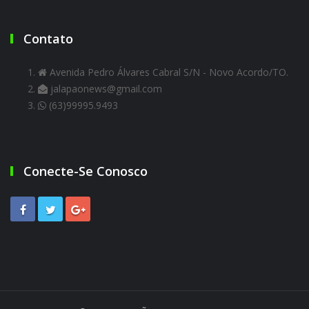
Contato
Avenida Pedro Álvares Cabral S/N - Novo Acordo/TO.
jalapaonews@gmail.com
(63)99995.9493
Conecte-Se Conosco