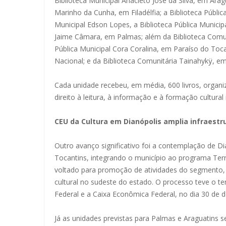
Biblioteca Municipal Anacleto José da Silva, em Arag
Marinho da Cunha, em Filadélfia; a Biblioteca Públic
Municipal Edson Lopes, a Biblioteca Pública Municipa
Jaime Câmara, em Palmas; além da Biblioteca Comunit
Pública Municipal Cora Coralina, em Paraíso do Tocan
Nacional; e da Biblioteca Comunitária Tainahykÿ, e
Cada unidade recebeu, em média, 600 livros, organi
direito à leitura, à informação e à formação cultural
CEU da Cultura em Dianópolis amplia infraestru
Outro avanço significativo foi a contemplação de D
Tocantins, integrando o município ao programa Terr
voltado para promoção de atividades do segmento, f
cultural no sudeste do estado. O processo teve o 
Federal e a Caixa Econômica Federal, no dia 30 de
Já as unidades previstas para Palmas e Araguatins 