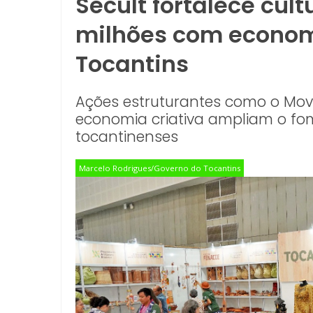
Secult fortalece cul
milhões com economi
Tocantins
Ações estruturantes como o MovC
economia criativa ampliam o fome
tocantinenses
Marcelo Rodrigues/Governo do Tocantins