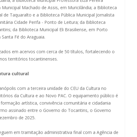
uaína; a Biblioteca Municipal Professora Elza Pereira
a Municipal Machado de Assis, em Muricilândia; a Biblioteca
l de Taquaralto e a Biblioteca Pública Municipal Jornalista
ária Cidade Perifa - Ponto de Leitura; da Biblioteca
tins; da Biblioteca Municipal Eli Brasiliense, em Porto
m Santa Fé do Araguaia.
zados em acervos com cerca de 50 títulos, fortalecendo o
 nos territórios tocantinenses.
tura cultural
ianópolis com a terceira unidade do CEU da Cultura no
itórios da Cultura e ao Novo PAC. O equipamento público é
ormação artística, convivência comunitária e cidadania
termo assinado entre o Governo do Tocantins, o Governo
 dezembro de 2025.
seguem em tramitação administrativa final com a Agência de