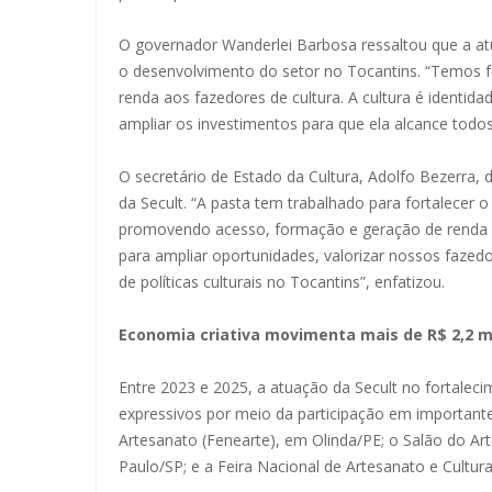
O governador Wanderlei Barbosa ressaltou que a atu
o desenvolvimento do setor no Tocantins. “Temos fo
renda aos fazedores de cultura. A cultura é identi
ampliar os investimentos para que ela alcance todos
O secretário de Estado da Cultura, Adolfo Bezerra, d
da Secult. “A pasta tem trabalhado para fortalecer o
promovendo acesso, formação e geração de renda p
para ampliar oportunidades, valorizar nossos fazedo
de políticas culturais no Tocantins”, enfatizou.
Economia criativa movimenta mais de R$ 2,2 m
Entre 2023 e 2025, a atuação da Secult no fortale
expressivos por meio da participação em importante
Artesanato (Fenearte), em Olinda/PE; o Salão do Art
Paulo/SP; e a Feira Nacional de Artesanato e Cultur