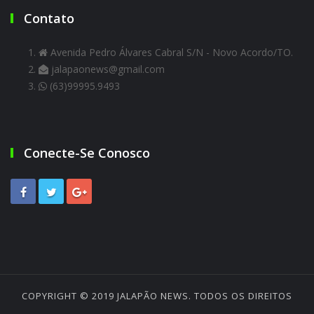
Contato
Avenida Pedro Álvares Cabral S/N - Novo Acordo/TO.
jalapaonews@gmail.com
(63)99995.9493
Conecte-Se Conosco
COPYRIGHT © 2019
JALAPÃO NEWS
. TODOS OS DIREITOS