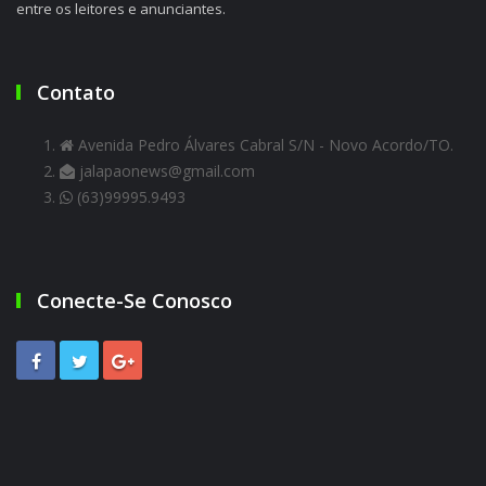
entre os leitores e anunciantes.
Contato
Avenida Pedro Álvares Cabral S/N - Novo Acordo/TO.
jalapaonews@gmail.com
(63)99995.9493
Conecte-Se Conosco