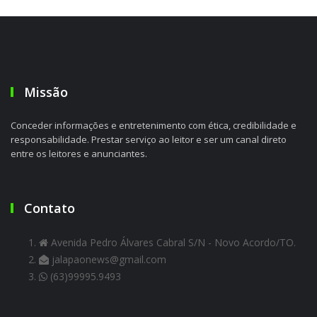
Missão
Conceder informações e entretenimento com ética, credibilidade e
responsabilidade. Prestar serviço ao leitor e ser um canal direto
entre os leitores e anunciantes.
Contato
Avenida Pedro Álvares Cabral S/N - Novo Acordo/TO.
jalapaonews@gmail.com
(63)99995.9493