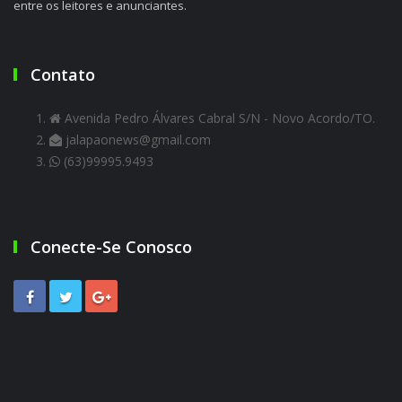
entre os leitores e anunciantes.
Contato
Avenida Pedro Álvares Cabral S/N - Novo Acordo/TO.
jalapaonews@gmail.com
(63)99995.9493
Conecte-Se Conosco