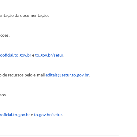
sentação da documentação.
ições.
iooficial.to.gov.br
e
to.gov.br/setur
.
de recursos pelo e-mail
editais@setur.to.gov.br
.
sos.
ooficial.to.gov.br
e
to.gov.br/setur
.