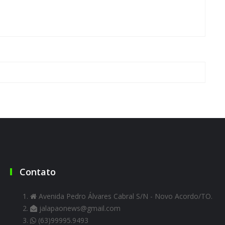
Contato
Avenida Pedro Álvares Cabral S/N - Novo Acordo/TO.
jalapaonews@gmail.com
(63)99995.9493