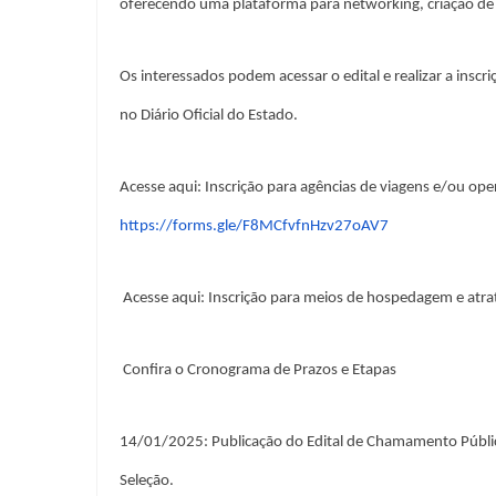
oferecendo uma plataforma para networking, criação de 
Os interessados podem acessar o edital e realizar a inscriç
no Diário Oficial do Estado.
Acesse aqui: Inscrição para agências de viagens e/ou op
https://forms.gle/F8MCfvfnHzv27oAV7
Acesse aqui: Inscrição para meios de hospedagem e atrat
Confira o Cronograma de Prazos e Etapas
14/01/2025: Publicação do Edital de Chamamento Público 
Seleção.