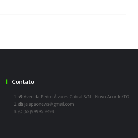
Contato
Avenida Pedro Álvares Cabral S/N - Novo Acordo/TO.
jalapaonews@gmail.com
(63)99995.9493