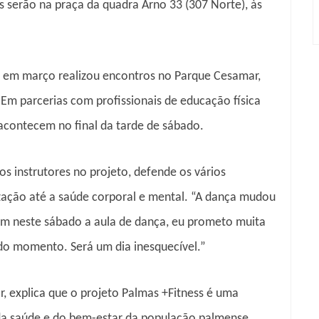
as serão na praça da quadra Arno 33 (307 Norte), às
ue em março realizou encontros no Parque Cesamar,
 Em parcerias com profissionais de educação física
acontecem no final da tarde de sábado.
os instrutores no projeto, defende os vários
ização até a saúde corporal e mental. “A dança mudou
em neste sábado a aula de dança, eu prometo muita
s do momento. Será um dia inesquecível.”
, explica que o projeto Palmas +Fitness é uma
da saúde e do bem-estar da população palmense,