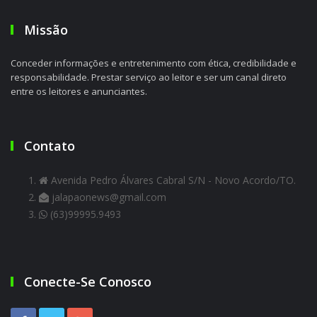
Missão
Conceder informações e entretenimento com ética, credibilidade e
responsabilidade. Prestar serviço ao leitor e ser um canal direto
entre os leitores e anunciantes.
Contato
Avenida Pedro Álvares Cabral S/N - Novo Acordo/TO.
jalapaonews@gmail.com
(63)99995.9493
Conecte-Se Conosco