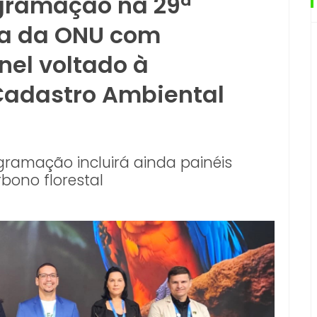
ogramação na 29ª
ma da ONU com
nel voltado à
adastro Ambiental
gramação incluirá ainda painéis
bono florestal