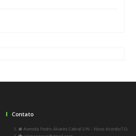
Contato
Avenida Pedro Álvares Cabral S/N - Novo Acordo/TO.