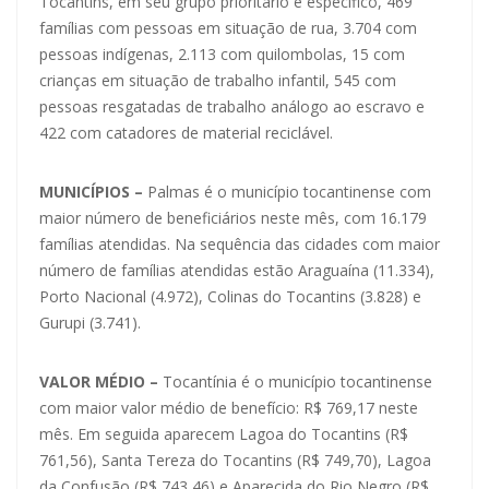
Tocantins, em seu grupo prioritário e específico, 469
famílias com pessoas em situação de rua, 3.704 com
pessoas indígenas, 2.113 com quilombolas, 15 com
crianças em situação de trabalho infantil, 545 com
pessoas resgatadas de trabalho análogo ao escravo e
422 com catadores de material reciclável.
MUNICÍPIOS –
Palmas é o município tocantinense com
maior número de beneficiários neste mês, com 16.179
famílias atendidas. Na sequência das cidades com maior
número de famílias atendidas estão Araguaína (11.334),
Porto Nacional (4.972), Colinas do Tocantins (3.828) e
Gurupi (3.741).
VALOR MÉDIO –
Tocantínia é o município tocantinense
com maior valor médio de benefício: R$ 769,17 neste
mês. Em seguida aparecem Lagoa do Tocantins (R$
761,56), Santa Tereza do Tocantins (R$ 749,70), Lagoa
da Confusão (R$ 743,46) e Aparecida do Rio Negro (R$