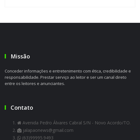
Missão
Conceder informações e entretenimento com ética, credibilidade e
responsabilidade. Prestar serviço ao leitor e ser um canal direto
entre os leitores e anunciantes.
Contato
Avenida Pedro Álvares Cabral S/N - Novo Acordo/TO.
jalapaonews@gmail.com
(63)99995.9493