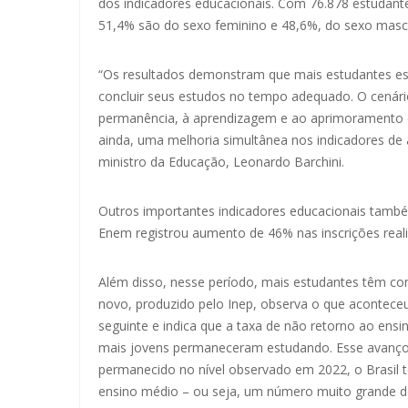
dos indicadores educacionais. Com 76.878 estudant
51,4% são do sexo feminino e 48,6%, do sexo mascu
“Os resultados demonstram que mais estudantes es
concluir seus estudos no tempo adequado. O cenário
permanência, à aprendizagem e ao aprimoramento d
ainda, uma melhoria simultânea nos indicadores de a
ministro da Educação, Leonardo Barchini.
Outros importantes indicadores educacionais tamb
Enem registrou aumento de 46% nas inscrições reali
Além disso, nesse período, mais estudantes têm c
novo, produzido pelo Inep, observa o que acontece
seguinte e indica que a taxa de não retorno ao ensi
mais jovens permaneceram estudando. Esse avanço fa
permanecido no nível observado em 2022, o Brasil 
ensino médio – ou seja, um número muito grande de