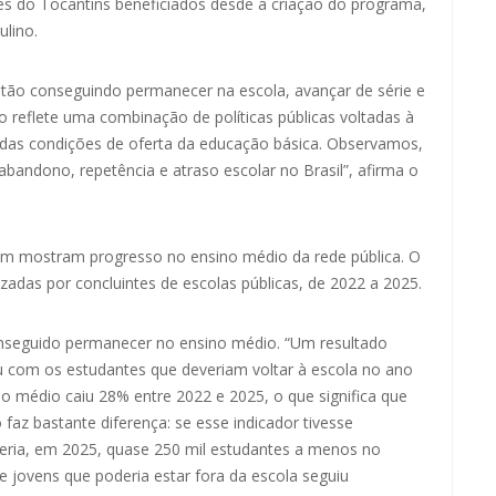
es do Tocantins beneficiados desde a criação do programa,
lino.
tão conseguindo permanecer na escola, avançar de série e
 reflete uma combinação de políticas públicas voltadas à
as condições de oferta da educação básica. Observamos,
bandono, repetência e atraso escolar no Brasil”, afirma o
ém mostram progresso no ensino médio da rede pública. O
zadas por concluintes de escolas públicas, de 2022 a 2025.
onseguido permanecer no ensino médio. “Um resultado
u com os estudantes que deveriam voltar à escola no ano
no médio caiu 28% entre 2022 e 2025, o que significa que
z bastante diferença: se esse indicador tivesse
teria, em 2025, quase 250 mil estudantes a menos no
 jovens que poderia estar fora da escola seguiu