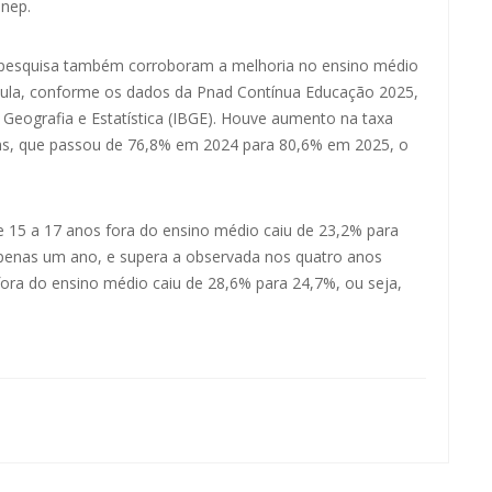
Inep.
e pesquisa também corroboram a melhoria no ensino médio
 aula, conforme os dados da Pnad Contínua Educação 2025,
e Geografia e Estatística (IBGE). Houve aumento na taxa
vens, que passou de 76,8% em 2024 para 80,6% em 2025, o
e 15 a 17 anos fora do ensino médio caiu de 23,2% para
apenas um ano, e supera a observada nos quatro anos
fora do ensino médio caiu de 28,6% para 24,7%, ou seja,