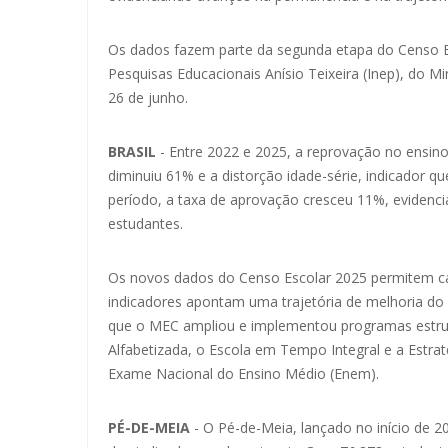
Os dados fazem parte da segunda etapa do Censo Esc
Pesquisas Educacionais Anísio Teixeira (Inep), do Mi
26 de junho.
BRASIL
- Entre 2022 e 2025, a reprovação no ensin
diminuiu 61% e a distorção idade-série, indicador 
período, a taxa de aprovação cresceu 11%, evidenc
estudantes.
Os novos dados do Censo Escolar 2025 permitem cal
indicadores apontam uma trajetória de melhoria do
que o MEC ampliou e implementou programas estru
Alfabetizada, o Escola em Tempo Integral e a Estra
Exame Nacional do Ensino Médio (Enem).
PÉ-DE-MEIA
- O Pé-de-Meia, lançado no início de 20