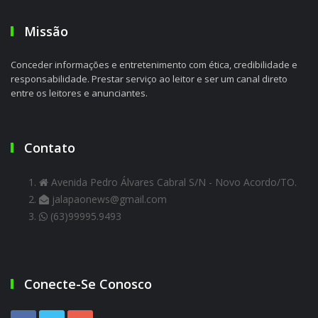
Missão
Conceder informações e entretenimento com ética, credibilidade e
responsabilidade. Prestar serviço ao leitor e ser um canal direto
entre os leitores e anunciantes.
Contato
Avenida Pedro Álvares Cabral S/N - Novo Acordo/TO.
jalapaonews@gmail.com
(63)99995.9493
Conecte-Se Conosco