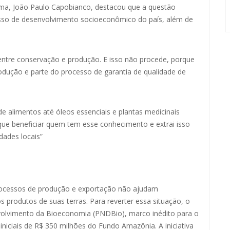
lima, João Paulo Capobianco, destacou que a questão
cesso de desenvolvimento socioeconômico do país, além de
 entre conservação e produção. E isso não procede, porque
odução e parte do processo de garantia de qualidade de
e alimentos até óleos essenciais e plantas medicinais
ue beneficiar quem tem esse conhecimento e extrai isso
dades locais”
rocessos de produção e exportação não ajudam
 produtos de suas terras. Para reverter essa situação, o
volvimento da Bioeconomia (PNDBio), marco inédito para o
niciais de R$ 350 milhões do Fundo Amazônia. A iniciativa