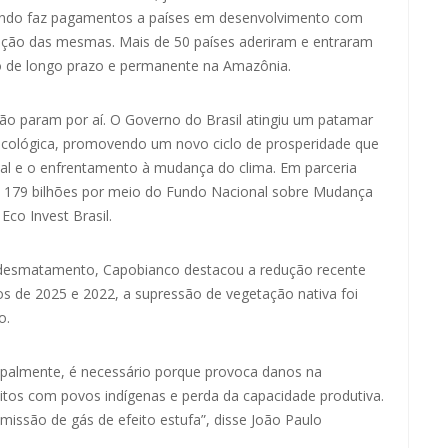
 fundo faz pagamentos a países em desenvolvimento com
vação das mesmas. Mais de 50 países aderiram e entraram
o de longo prazo e permanente na Amazônia.
ão param por aí. O Governo do Brasil atingiu um patamar
 ecológica, promovendo um novo ciclo de prosperidade que
l e o enfrentamento à mudança do clima. Em parceria
$ 179 bilhões por meio do Fundo Nacional sobre Mudança
co Invest Brasil.
esmatamento, Capobianco destacou a redução recente
s de 2025 e 2022, a supressão de vegetação nativa foi
o.
ipalmente, é necessário porque provoca danos na
itos com povos indígenas e perda da capacidade produtiva.
ssão de gás de efeito estufa”, disse João Paulo