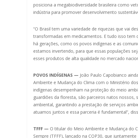
posiciona a megabiodiversidade brasileira como vet
indústria para promover desenvolvimento sustentável
“O Brasil tem uma variedade de riquezas que vai des
transformadas em medicamentos. E tudo isso tem q
há gerações, como os povos indígenas e as comunid
estamos invertendo, para que essas populações sej
esses produtos de alta qualidade no mercado naciona
POVOS INDÍGENAS —
João Paulo Capobianco ainda 
Ambiente e Mudança do Clima com o Ministério dos
indígenas desempenham na proteção do meio ambien
guardiões da floresta, são parceiros natos nossos,
ambiental, garantindo a prestação de serviços amb
atuamos juntos e essa parceria é fundamental”, diss
TFFF —
O titular do Meio Ambiente e Mudança do C
Sempre (TFFF), lançado na COP30, que juntamente