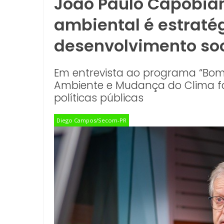
João Paulo Capobian
ambiental é estraté
desenvolvimento so
Em entrevista ao programa “Bom Di
Ambiente e Mudança do Clima fal
políticas públicas
Diego Campos/Secom-PR