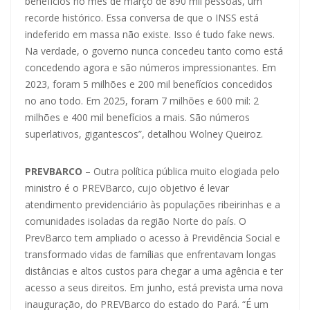
benefícios no mês de março de 890 mil pessoas, um
recorde histórico. Essa conversa de que o INSS está
indeferido em massa não existe. Isso é tudo fake news.
Na verdade, o governo nunca concedeu tanto como está
concedendo agora e são números impressionantes. Em
2023, foram 5 milhões e 200 mil benefícios concedidos
no ano todo. Em 2025, foram 7 milhões e 600 mil: 2
milhões e 400 mil benefícios a mais. São números
superlativos, gigantescos”, detalhou Wolney Queiroz.
PREVBARCO
– Outra política pública muito elogiada pelo
ministro é o PREVBarco, cujo objetivo é levar
atendimento previdenciário às populações ribeirinhas e a
comunidades isoladas da região Norte do país. O
PrevBarco tem ampliado o acesso à Previdência Social e
transformado vidas de famílias que enfrentavam longas
distâncias e altos custos para chegar a uma agência e ter
acesso a seus direitos. Em junho, está prevista uma nova
inauguração, do PREVBarco do estado do Pará. “É um