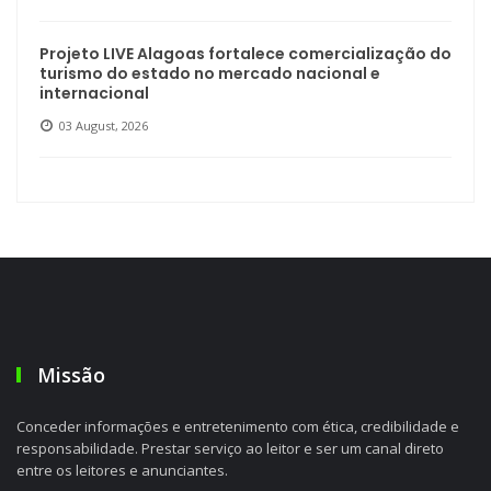
Projeto LIVE Alagoas fortalece comercialização do
turismo do estado no mercado nacional e
internacional
03 August, 2026
Missão
Conceder informações e entretenimento com ética, credibilidade e
responsabilidade. Prestar serviço ao leitor e ser um canal direto
entre os leitores e anunciantes.