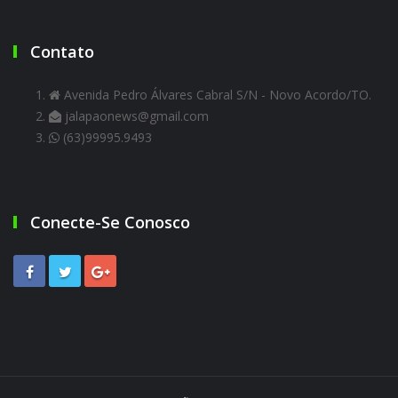
Contato
Avenida Pedro Álvares Cabral S/N - Novo Acordo/TO.
jalapaonews@gmail.com
(63)99995.9493
Conecte-Se Conosco