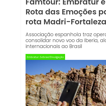
Famtour: Embratur
Rota das Emoções p
rota Madri-Fortalez
Associação espanhola traz oper
consolidar novo voo da Iberia, a
internacionais ao Brasil
Embratur-Sebrae/Divulgação