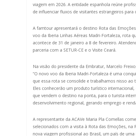
viagem em 2026. A entidade espanhola reúne profiss
de influenciar fluxos de visitantes estrangeiros para 
A famtour apresentará o destino Rota das Emoçõe
voo da Iberia Linhas Aéreas Madri-Fortaleza, rota q
acontece de 31 de janeiro a 8 de fevereiro. Atend
parceria com a SETUR-CE e o Visite Ceará.
Na visão do presidente da Embratur, Marcelo Freixo
“O novo voo da Iberia Madri-Fortaleza é uma conqui
que essa rota se consolide e trabalhamos nisso ao
Eles conhecerão um produto turístico internacional,
que vendem o destino na ponta, para o turista inte
desenvolvimento regional, gerando emprego e renda 
A representante da ACAVe Maria Pla Comellas comen
selecionados com a visita à Rota das Emoções, na
nova viagem profissional ao Brasil, um país de uma r