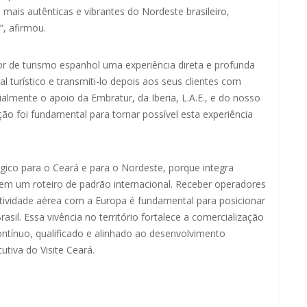
ais autênticas e vibrantes do Nordeste brasileiro,
”, afirmou.
or de turismo espanhol uma experiência direta e profunda
l turístico e transmiti-lo depois aos seus clientes com
mente o apoio da Embratur, da Iberia, L.A.E., e do nosso
ação foi fundamental para tornar possível esta experiência
gico para o Ceará e para o Nordeste, porque integra
e em um roteiro de padrão internacional. Receber operadores
vidade aérea com a Europa é fundamental para posicionar
sil. Essa vivência no território fortalece a comercialização
contínuo, qualificado e alinhado ao desenvolvimento
utiva do Visite Ceará.