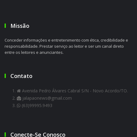
Missão
Conceder informações e entretenimento com ética, credibilidade e
responsabilidade. Prestar serviço ao leitor e ser um canal direto
entre os leitores e anunciantes.
Contato
Avenida Pedro Álvares Cabral S/N - Novo Acordo/TO.
jalapaonews@gmail.com
(63)99995.9493
Conecte-Se Conosco