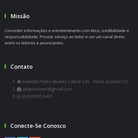
Missão
Conceder informações e entretenimento com ética, credibilidade e
responsabilidade. Prestar serviço ao leitor e ser um canal direto
entre os leitores e anunciantes.
Contato
Avenida Pedro Álvares Cabral S/N - Novo Acordo/TO.
jalapaonews@gmail.com
(63)99995.9493
Conecte-Se Conosco