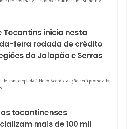
o é um dos maiores símbolos culturais do Estado Por
ue
o
 Tocantins inicia nesta
a-feira rodada de crédito
egiões do Jalapão e Serras
idade comtemplada é Novo Acordo; a ação será promovida
s
o
os tocantinenses
ializam mais de 100 mil