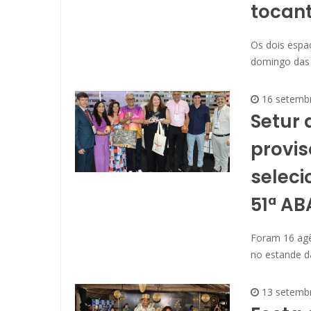
tocan
Os dois espa
domingo das 
16 setemb
Setur 
provis
seleci
51ª AB
Foram 16 agê
no estande da
13 setemb