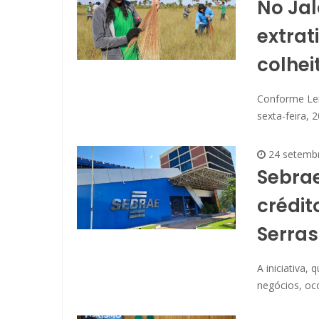
No Jal
extrat
colhe
Conforme Lei 
sexta-feira, 
24 setemb
Sebrae
crédit
Serras
A iniciativa
negócios, oc