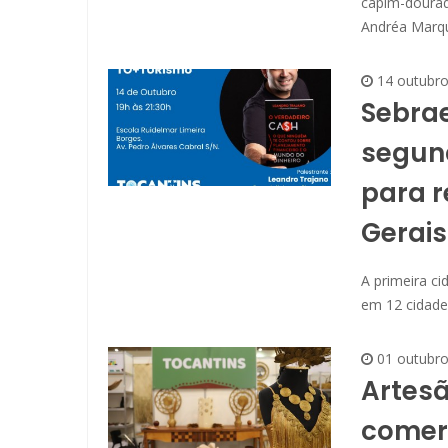
capim-dourad
Andréa Marq
14 outubr
Sebrae
segund
para r
Gerais
A primeira c
em 12 cidade
01 outubr
Artesã
comerc