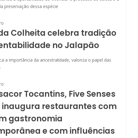
da preservação dessa espécie
ro
da Colheita celebra tradição
entabilidade no Jalapão
a a importância da ancestralidade, valoriza o papel das
s
ro
acor Tocantins, Five Senses
t inaugura restaurantes com
em gastronomia
mporânea e com influências