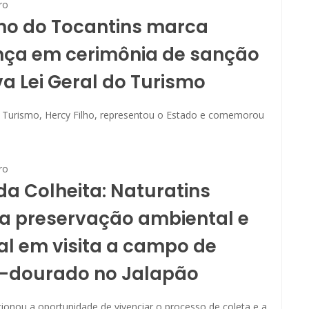
ro
no do Tocantins marca
nça em cerimônia de sanção
a Lei Geral do Turismo
e Turismo, Hercy Filho, representou o Estado e comemorou
ro
da Colheita: Naturatins
a preservação ambiental e
al em visita a campo de
-dourado no Jalapão
cionou a oportunidade de vivenciar o processo de coleta e a