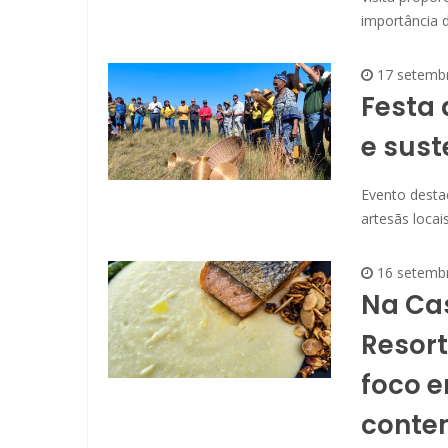
importância 
17 setemb
Festa 
e sust
Evento destac
artesãs locai
16 setemb
Na Cas
Resor
foco 
conte