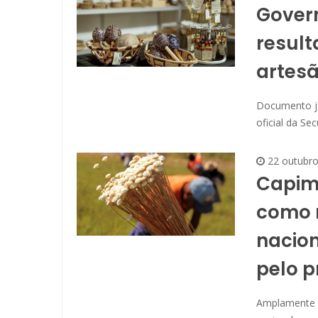
Govern
result
artesã
Documento já 
oficial da Sec
22 outubr
Capim
como 
nacion
pelo p
Amplamente u