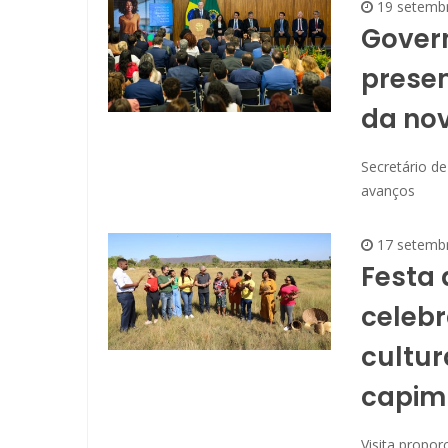
19 setemb
Gover
prese
da nov
Secretário d
avanços
17 setemb
Festa 
celebr
cultur
capim
Visita propor