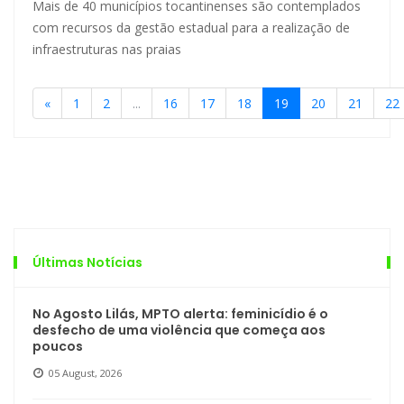
Mais de 40 municípios tocantinenses são contemplados
com recursos da gestão estadual para a realização de
infraestruturas nas praias
«
1
2
...
16
17
18
19
20
21
22
Últimas Notícias
No Agosto Lilás, MPTO alerta: feminicídio é o
desfecho de uma violência que começa aos
poucos
05 August, 2026