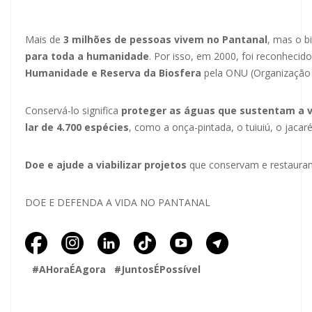
Mais de
3 milhões de pessoas vivem no Pantanal
, mas o 
para
toda a humanidade
. Por isso, em 2000, foi reconheci
Humanidade e Reserva da Biosfera
pela ONU (Organização 
Conservá-lo significa
proteger as águas que sustentam a vi
lar de 4.700 espécies
, como a onça-pintada, o tuiuiú, o jacar
Doe e ajude a viabilizar projetos
que conservam e restauram
DOE E DEFENDA A VIDA NO PANTANAL
#AHoraÉAgora #JuntosÉPossível