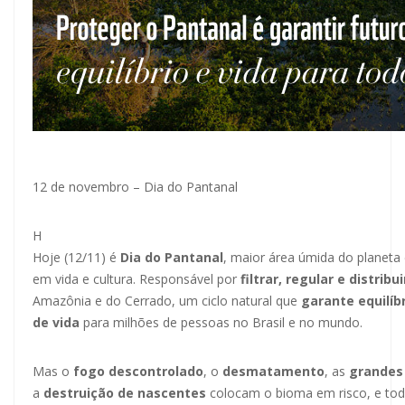
12 de novembro – Dia do Pantanal
H
Hoje (12/11) é
Dia do Pantanal
, maior área úmida do planeta
em vida e cultura. Responsável por
filtrar, regular e distribu
Amazônia e do Cerrado, um ciclo natural que
garante
equilíb
de vida
para milhões de pessoas no Brasil e no mundo.
Mas o
fogo descontrolado
, o
desmatamento
, as
grandes 
a
destruição de nascentes
colocam o bioma em risco, e to