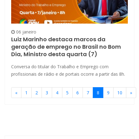
06 janeiro
Luiz Marinho destaca marcos da
geração de emprego no Brasil no Bom
Dia, Ministro desta quarta (7)
Conversa do titular do Trabalho e Emprego com
profissionais de rádio e de portais ocorre a partir das 8h.
«
1
2
3
4
5
6
7
8
9
10
»