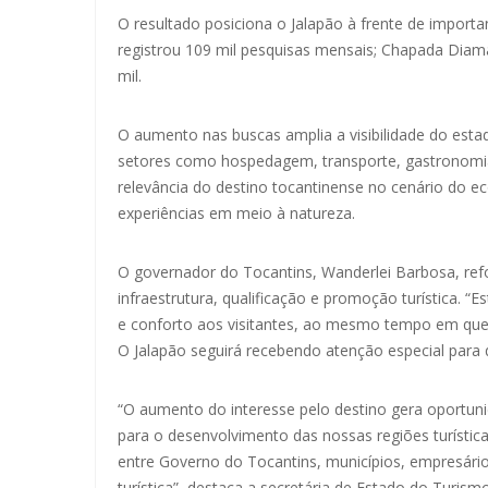
O resultado posiciona o Jalapão à frente de importa
registrou 109 mil pesquisas mensais; Chapada Diam
mil.
O aumento nas buscas amplia a visibilidade do esta
setores como hospedagem, transporte, gastronomia 
relevância do destino tocantinense no cenário do ec
experiências em meio à natureza.
O governador do Tocantins, Wanderlei Barbosa, ref
infraestrutura, qualificação e promoção turística.
e conforto aos visitantes, ao mesmo tempo em que
O Jalapão seguirá recebendo atenção especial para q
“O aumento do interesse pelo destino gera oportun
para o desenvolvimento das nossas regiões turísti
entre Governo do Tocantins, municípios, empresário
turística”, destaca a secretária de Estado do Turis