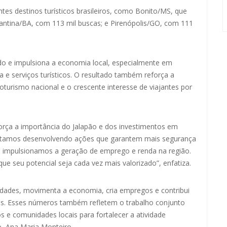
ntes destinos turísticos brasileiros, como Bonito/MS, que
antina/BA, com 113 mil buscas; e Pirenópolis/GO, com 111
do e impulsiona a economia local, especialmente em
e serviços turísticos. O resultado também reforça a
oturismo nacional e o crescente interesse de viajantes por
orça a importância do Jalapão e dos investimentos em
 “Estamos desenvolvendo ações que garantem mais segurança
 impulsionamos a geração de emprego e renda na região.
ue seu potencial seja cada vez mais valorizado”, enfatiza.
idades, movimenta a economia, cria empregos e contribui
cas. Esses números também refletem o trabalho conjunto
s e comunidades locais para fortalecer a atividade
mo, Ana Maria Monteiro.