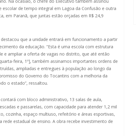
ano. Na ocasião, o chefe do Executivo também assinou
e escolar de tempo integral em Lagoa da Confusão e outra
sta, em Paranã, que juntas estão orçadas em R$ 24,9
 destacou que a unidade entrará em funcionamento a partir
ecimento da educação. “Esta é uma escola com estrutura
e ampliar a oferta de vagas no distrito, que até então
uarta-feira, 1º], também assinamos importantes ordens de
truídas, ampliadas e entregues à população ao longo da
promisso do Governo do Tocantins com a melhoria da
do o estado”, ressaltou.
 contará com bloco administrativo, 13 salas de aula,
, escadas e passarelas, com capacidade para atender 1,2 mil
o, cozinha, espaço multiuso, refeitório e áreas esportivas,
 rede estadual de ensino. A obra recebe investimento de