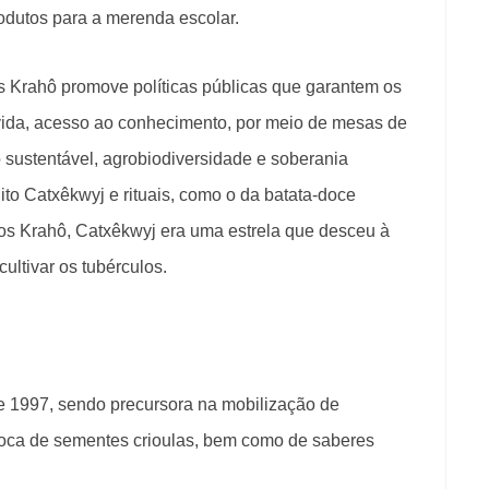
rodutos para a merenda escolar.
 Krahô promove políticas públicas que garantem os
vida, acesso ao conhecimento, por meio de mesas de
 sustentável, agrobiodiversidade e soberania
Mito Catxêkwyj e rituais, como o da batata-doce
os Krahô, Catxêkwyj era uma estrela que desceu à
ultivar os tubérculos.
de 1997, sendo precursora na mobilização de
oca de sementes crioulas, bem como de saberes