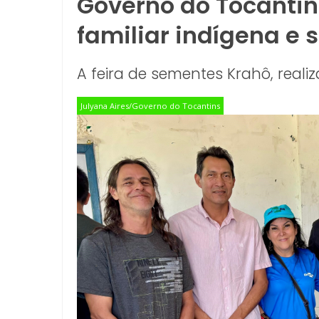
Governo do Tocantins
familiar indígena e
A feira de sementes Krahô, reali
Julyana Aires/Governo do Tocantins