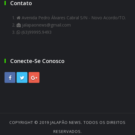
Contato
Avenida Pedro Álvares Cabral S/N - Novo Acordo/TO.
jalapaonews@gmail.com
(63)99995.9493
Conecte-Se Conosco
COPYRIGHT © 2019
JALAPÃO NEWS
. TODOS OS DIREITOS
RESERVADOS.