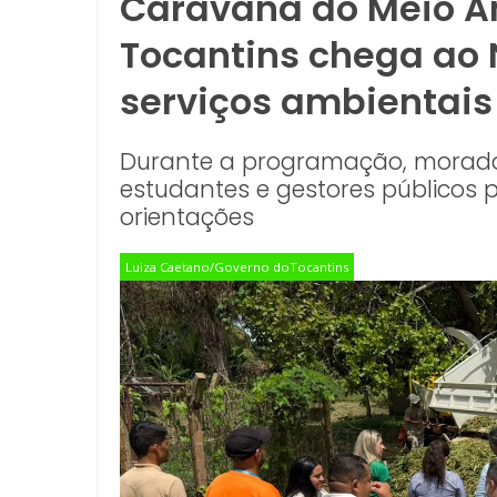
Caravana do Meio A
Tocantins chega ao 
serviços ambientais
Durante a programação, moradore
estudantes e gestores públicos p
orientações
Luiza Caetano/Governo doTocantins