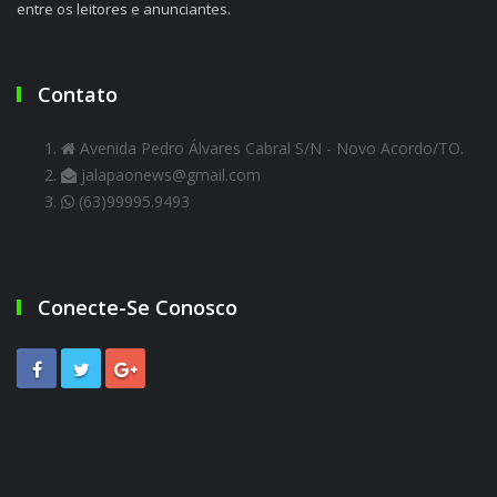
entre os leitores e anunciantes.
Contato
Avenida Pedro Álvares Cabral S/N - Novo Acordo/TO.
jalapaonews@gmail.com
(63)99995.9493
Conecte-Se Conosco