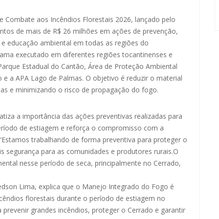
e Combate aos Incêndios Florestais 2026, lançado pelo
entos de mais de R$ 26 milhões em ações de prevenção,
 e educação ambiental em todas as regiões do
rama executado em diferentes regiões tocantinenses e
Parque Estadual do Cantão, Área de Proteção Ambiental
 e a APA Lago de Palmas. O objetivo é reduzir o material
as e minimizando o risco de propagação do fogo.
tiza a importância das ações preventivas realizadas para
o período de estiagem e reforça o compromisso com a
“Estamos trabalhando de forma preventiva para proteger o
is segurança para as comunidades e produtores rurais.O
ntal nesse período de seca, principalmente no Cerrado,
ledson Lima, explica que o Manejo Integrado do Fogo é
cêndios florestais durante o período de estiagem no
prevenir grandes incêndios, proteger o Cerrado e garantir