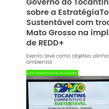
Governo do Tocantin
sobre a EstratégiaT
Sustentável com tro
Mato Grosso na impl
de REDD+
Evento teve como objetivo alinhar
ambiental
Luiza Caetano/Governo do Tocantins