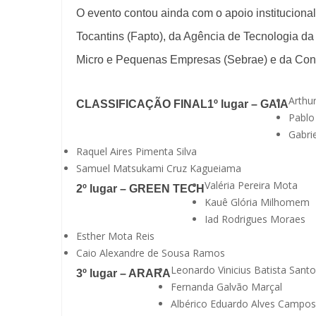
O evento contou ainda com o apoio instituciona
Tocantins (Fapto), da Agência de Tecnologia da 
Micro e Pequenas Empresas (Sebrae) e da Conser
Arthu
CLASSIFICAÇÃO FINAL
1º lugar – GAIA
Pablo
Gabrie
Raquel Aires Pimenta Silva
Samuel Matsukami Cruz Kagueiama
Valéria Pereira Mota
2º lugar – GREEN TECH
Kauê Glória Milhomem
Iad Rodrigues Moraes
Esther Mota Reis
Caio Alexandre de Sousa Ramos
Leonardo Vinicius Batista Sant
3º lugar – ARARA
Fernanda Galvão Marçal
Albérico Eduardo Alves Campos