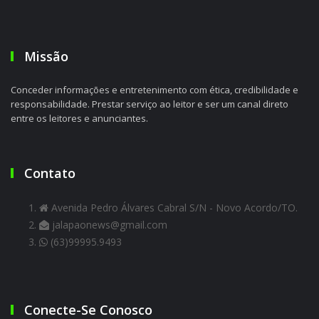
Missão
Conceder informações e entretenimento com ética, credibilidade e
responsabilidade. Prestar serviço ao leitor e ser um canal direto
entre os leitores e anunciantes.
Contato
Avenida Pedro Álvares Cabral S/N - Novo Acordo/TO.
jalapaonews@gmail.com
(63)99995.9493
Conecte-Se Conosco