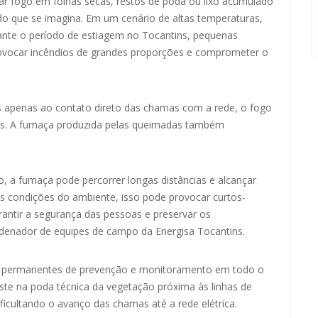
r fogo em folhas secas, restos de poda ou lixo acumulado
do que se imagina. Em um cenário de altas temperaturas,
ante o período de estiagem no Tocantins, pequenas
ovocar incêndios de grandes proporções e comprometer o
 apenas ao contato direto das chamas com a rede, o fogo
ções. A fumaça produzida pelas queimadas também
o, a fumaça pode percorrer longas distâncias e alcançar
s condições do ambiente, isso pode provocar curtos-
arantir a segurança das pessoas e preservar os
rdenador de equipes de campo da Energisa Tocantins.
es permanentes de prevenção e monitoramento em todo o
siste na poda técnica da vegetação próxima às linhas de
ificultando o avanço das chamas até a rede elétrica.