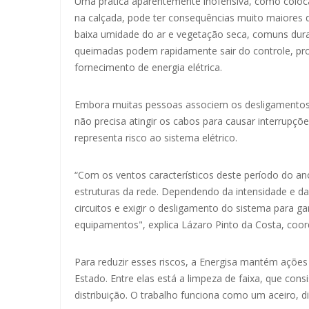
Uma prática aparentemente inofensiva, como coloca
na calçada, pode ter consequências muito maiores 
baixa umidade do ar e vegetação seca, comuns dur
queimadas podem rapidamente sair do controle, pr
fornecimento de energia elétrica.
Embora muitas pessoas associem os desligamentos
não precisa atingir os cabos para causar interrup
representa risco ao sistema elétrico.
“Com os ventos característicos deste período do an
estruturas da rede. Dependendo da intensidade e da
circuitos e exigir o desligamento do sistema para g
equipamentos", explica Lázaro Pinto da Costa, coo
Para reduzir esses riscos, a Energisa mantém açõ
Estado. Entre elas está a limpeza de faixa, que con
distribuição. O trabalho funciona como um aceiro, d