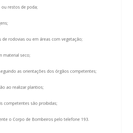
s ou restos de poda;
gens;
ns de rodovias ou em áreas com vegetação;
m material seco;
 seguindo as orientações dos órgãos competentes;
ção ao realizar plantios;
s competentes são proibidas;
amente o Corpo de Bombeiros pelo telefone 193.