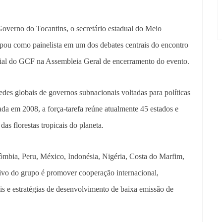
verno do Tocantins, o secretário estadual do Meio
ipou como painelista em um dos debates centrais do encontro
icial do GCF na Assembleia Geral de encerramento do evento.
es globais de governos subnacionais voltadas para políticas
iada em 2008, a força-tarefa reúne atualmente 45 estados e
as florestas tropicais do planeta.
ômbia, Peru, México, Indonésia, Nigéria, Costa do Marfim,
ivo do grupo é promover cooperação internacional,
ais e estratégias de desenvolvimento de baixa emissão de