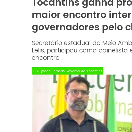
Tocantins ganha pr
maior encontro inte
governadores pelo cl
Secretário estadual do Meio Ambi
Lelis, participou como painelist
encontro
Divulgação Semarh/Governo do Tocantins