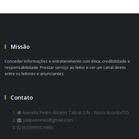
Missão
Conceder informações e entretenimento com ética, credibilidade e
responsabilidade. Prestar serviço ao leitor e ser um canal direto
entre os leitores e anunciantes.
Contato
Avenida Pedro Álvares Cabral S/N - Novo Acordo/TO.
jalapaonews@gmail.com
(63)99995.9493