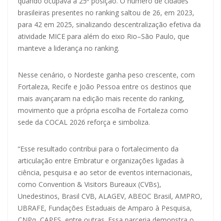
quando ocupava a 25ª posição. O número de cidades
brasileiras presentes no ranking saltou de 26, em 2023,
para 42 em 2025, sinalizando descentralização efetiva da
atividade MICE para além do eixo Rio–São Paulo, que
manteve a liderança no ranking.
Nesse cenário, o Nordeste ganha peso crescente, com
Fortaleza, Recife e João Pessoa entre os destinos que
mais avançaram na edição mais recente do ranking,
movimento que a própria escolha de Fortaleza como
sede da COCAL 2026 reforça e simboliza.
“Esse resultado contribui para o fortalecimento da
articulação entre Embratur e organizações ligadas à
ciência, pesquisa e ao setor de eventos internacionais,
como Convention & Visitors Bureaux (CVBs),
Unedestinos, Brasil CVB, ALAGEV, ABEOC Brasil, AMPRO,
UBRAFE, Fundações Estaduais de Amparo à Pesquisa,
CNPq, CAPES, entre outras. Essa parceria demonstra o