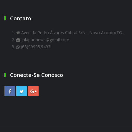
Contato
Avenida Pedro Álvares Cabral S/N - Novo Acordo/TO.
jalapaonews@gmail.com
(63)99995.9493
Conecte-Se Conosco